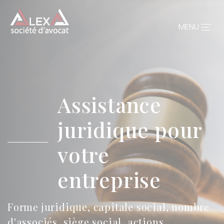
Panneau de gestion des cookies
MENU
Accueil
Le Cabinet
Assistance
Nos domaines d’expertise
juridique pour
Nos honoraires
votre
Contactez-nous
entreprise
Forme juridique, capitale social, nombre
d'associés, siège social, actions