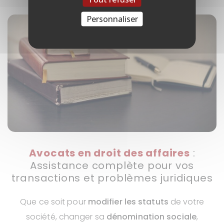
Personnaliser
Avocats en droit des affaires
:
Assistance complète pour vos
transactions et problèmes juridiques
Que ce soit pour
modifier les statuts
de votre
société, changer sa
dénomination sociale
,